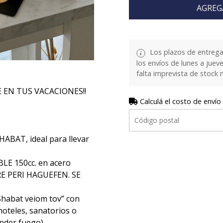
AGREG
Los plazos de entrega
los envíos de lunes a juev
falta imprevista de stock 
E EN TUS VACACIONES!!
Calculá el costo de envío
HABAT, ideal para llevar
LE 150cc. en acero
ORE PERI HAGUEFEN. SE
Shabat veiom tov” con
 hoteles, sanatorios o
ender fuego)