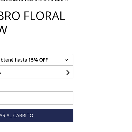
BRO FLORAL
OW
obtené hasta
15% OFF
s
AR AL CARRITO