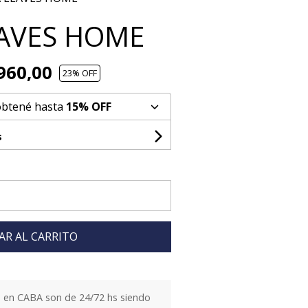
AVES HOME
960,00
23
% OFF
obtené hasta
15% OFF
s
AR AL CARRITO
 en CABA son de 24/72 hs siendo