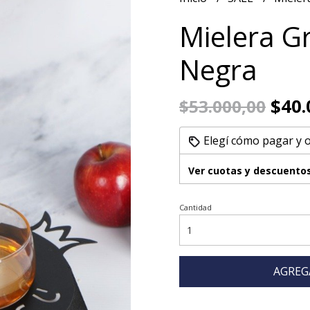
Mielera G
Negra
$40.
$53.000,00
Elegí cómo pagar y 
Ver cuotas y descuento
Cantidad
AGREG