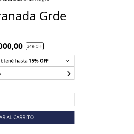
ranada Grde
000,00
24
% OFF
obtené hasta
15% OFF
s
AR AL CARRITO