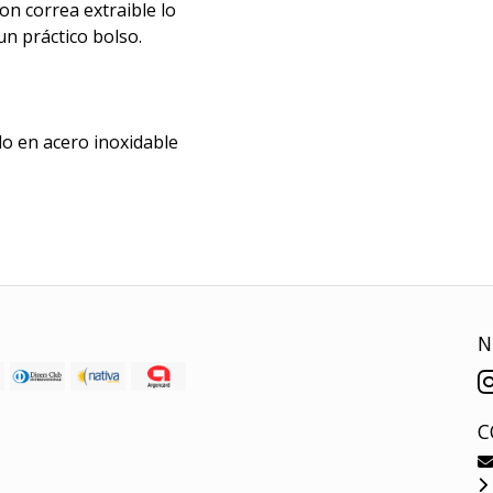
n correa extraible lo
un práctico bolso.
do en acero inoxidable
N
C