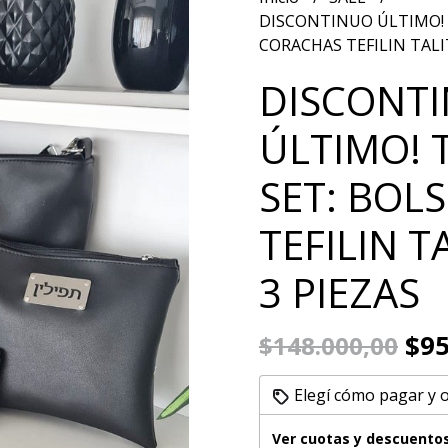
DISCONTINUO ÚLTIMO! 
CORACHAS TEFILIN TALI
DISCONT
ÚLTIMO! 
SET: BOL
TEFILIN T
3 PIEZAS
$95
$148.000,00
Elegí cómo pagar y 
Ver cuotas y descuento