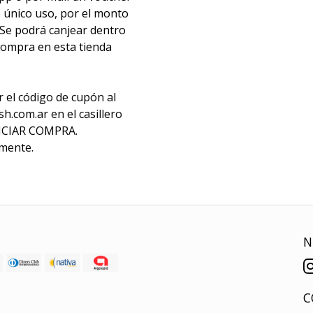
e único uso, por el monto
. Se podrá canjear dentro
compra en esta tienda
el código de cupón al
h.com.ar en el casillero
NICIAR COMPRA.
mente.
N
C