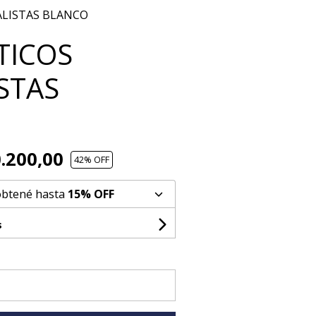
ALISTAS BLANCO
TICOS
STAS
.200,00
42
% OFF
obtené hasta
15% OFF
s