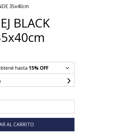
NDE 35x40cm
EJ BLACK
35x40cm
obtené hasta
15% OFF
s
AR AL CARRITO