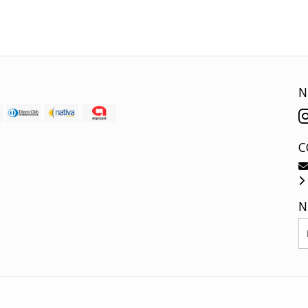
N
C
N