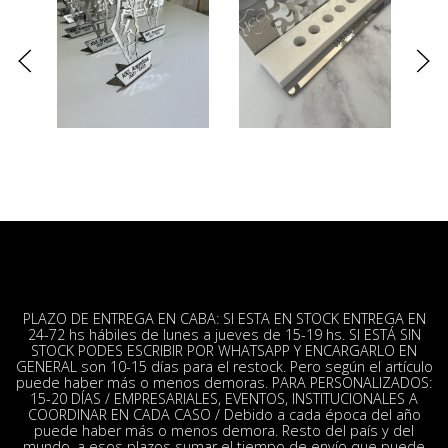
PLAZO DE ENTREGA EN CABA: SI ESTA EN STOCK ENTREGA EN
24-72 hs hábiles de lunes a jueves de 15-19 hs. SI ESTÁ SIN
STOCK PODES ESCRIBIR POR WHATSAPP Y ENCARGARLO EN
GENERAL son 10-15 días para el restock. Pero según el artículo
puede haber más o menos demoras. PARA PERSONALIZADOS:
15-20 DÍAS / EMPRESARIALES, EVENTOS, INSTITUCIONALES A
COORDINAR EN CADA CASO / Debido a cada época del año
puede haber más o menos demora. Resto del país y del
mundo, a esos plazos sumar el tiempo de envío que puede