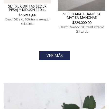
SET X5 COPITAS SEDER
PESAJ Y KIDUSH 110cc.
SET KEARA + BANDEJA
$48.600,00
MATZA MANCHAS
Desc:15% efvo 10% transf excepto
$229.000,00
Gift cards
Desc:15% efvo 10% transf excepto
Gift cards
VER MÁS