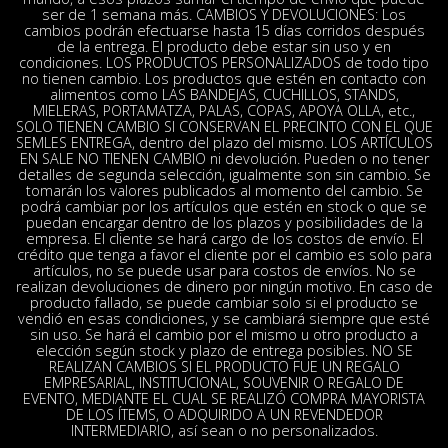
ser de 1 semana más. CAMBIOS Y DEVOLUCIONES: Los
cambios podrán efectuarse hasta 15 días corridos después
de la entrega. El producto debe estar sin uso y en
condiciones. LOS PRODUCTOS PERSONALIZADOS de todo tipo
no tienen cambio. Los productos que estén en contacto con
alimentos como LAS BANDEJAS, CUCHILLOS, STANDS,
MIELERAS, PORTAMATZA, PALAS, COPAS, APOYA OLLA, etc.,
SOLO TIENEN CAMBIO SI CONSERVAN EL PRECINTO CON EL QUE
SEMLES ENTREGA, dentro del plazo del mismo. LOS ARTÍCULOS
EN SALE NO TIENEN CAMBIO ni devolución. Pueden o no tener
detalles de segunda selección, igualmente son sin cambio. Se
tomarán los valores publicados al momento del cambio. Se
podrá cambiar por los artículos que estén en stock o que se
puedan encargar dentro de los plazos y posibilidades de la
empresa. El cliente se hará cargo de los costos de envío. El
crédito que tenga a favor el cliente por el cambio es solo para
artículos, no se puede usar para costos de envíos. No se
realizan devoluciones de dinero por ningún motivo. En caso de
producto fallado, se puede cambiar solo si el producto se
vendió en esas condiciones, y se cambiará siempre que esté
sin uso. Se hará el cambio por el mismo u otro producto a
elección según stock y plazo de entrega posibles. NO SE
REALIZAN CAMBIOS SI EL PRODUCTO FUE UN REGALO
EMPRESARIAL, INSTITUCIONAL, SOUVENIR O REGALO DE
EVENTO, MEDIANTE EL CUAL SE REALIZÓ COMPRA MAYORISTA
DE LOS ÍTEMS, O ADQUIRIDO A UN REVENDEDOR
INTERMEDIARIO, así sean o no personalizados.